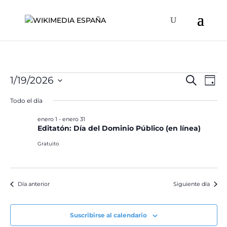
Eventos
Naveg
Na
1/19/2026
Buscar
Día
de
de
en
Selecciona
vis
Todo el día
búsqu
la
enero
de
y
fecha.
enero 1
-
enero 31
Ev
19,
Editatón: Día del Dominio Público (en línea)
vistas
2026
de
Gratuito
Event
Día anterior
Siguiente día
Suscribirse al calendario