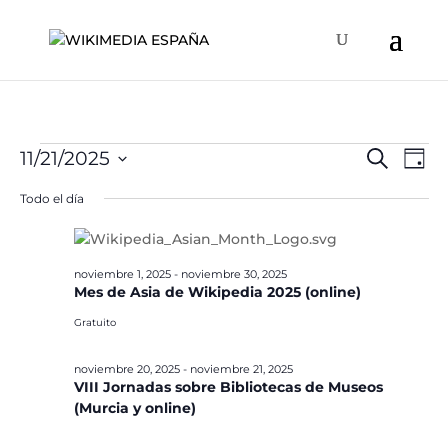
Eventos
Naveg
Na
11/21/2025
Buscar
Día
de
de
en
Selecciona
vis
Todo el día
búsqu
la
noviembre
de
y
fecha.
Ev
21,
vistas
2025
noviembre 1, 2025
-
noviembre 30, 2025
de
Mes de Asia de Wikipedia 2025 (online)
Event
Gratuito
noviembre 20, 2025
-
noviembre 21, 2025
VIII Jornadas sobre Bibliotecas de Museos
(Murcia y online)