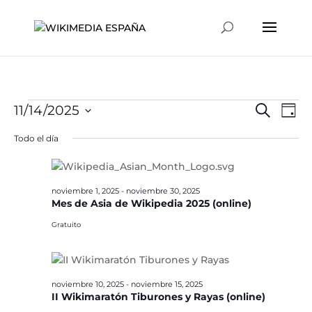
Eventos
Naveg
Na
11/14/2025
Buscar
Día
de
de
en
Selecciona
vis
Todo el día
búsqu
la
noviembre
de
y
fecha.
Ev
14,
vistas
2025
noviembre 1, 2025
-
noviembre 30, 2025
de
Mes de Asia de Wikipedia 2025 (online)
Event
Gratuito
noviembre 10, 2025
-
noviembre 15, 2025
II Wikimaratón Tiburones y Rayas (online)