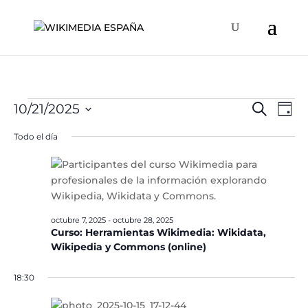
Eventos
Naveg
Na
10/21/2025
Buscar
Día
de
de
en
Selecciona
vis
Todo el día
búsqu
la
octubre
de
y
fecha.
Ev
21,
vistas
2025
de
Event
octubre 7, 2025
-
octubre 28, 2025
Curso: Herramientas Wikimedia: Wikidata,
Wikipedia y Commons (online)
18:30