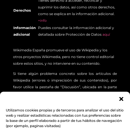
Tienes derecho a acceder, rectificar y
suprimir los datos, así como otros derechos,
Derechos
como se explica en la información adicional.
+info
Información
Puedes consultar la información adicional y
adicional
detallada sobre Protección de Datos
aquí
Wikimedia España promueve el uso de Wikipedia y los
otros proyectos Wikimedia, pero no tiene control editorial
sobre estos sitios, y no interviene en su contenido.
Si tiene algún problema concreto sobre los artículos de
Wikipedia (errores o imprecisión de sus contenidos), por
favor utilice la pestaña de “Discusión”, ubicada en la parte
superior izquierda de cada artículo. Además, le sugerimos
revisar la siguiente
INFORMACIÓN.
Utilizamos cookies propias y de terceros para analizar el uso del sitio
Aviso Legal
,
Protección de Datos
y
Política de
web y realizar estadísticas relacionadas con tus preferencias sobre
la base de un perfil elaborado a partir de tus hábitos de navegación
cookies
(por ejemplo, paginas visitadas)