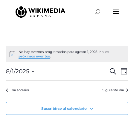
Eventos
No hay eventos programados para agosto 1, 2025. Ir a los
en
Aviso
próximos eventos
.
agosto
Naveg
Na
8/1/2025
Buscar
1,
Día
de
de
Selecciona
2025
vis
búsqu
la
de
Día anterior
Siguiente día
y
fecha.
Ev
vistas
de
Suscribirse al calendario
Event