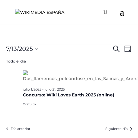
Eventos
Naveg
Na
7/13/2025
Buscar
Día
de
de
en
Selecciona
vis
Todo el día
búsqu
la
julio
de
y
fecha.
Ev
13,
vistas
2025
de
julio 1, 2025
-
julio 31, 2025
Event
Concurso: Wiki Loves Earth 2025 (online)
Gratuito
Día anterior
Siguiente día