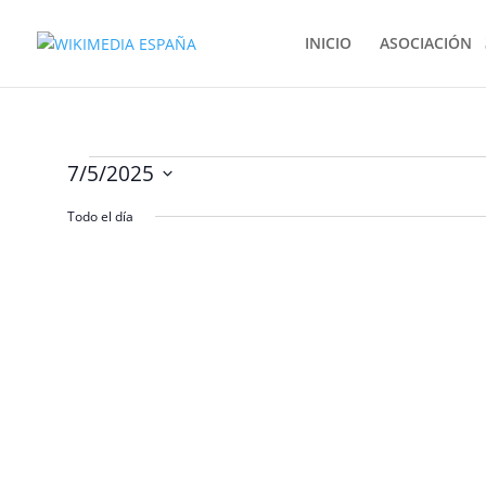
INICIO
ASOCIACIÓN
Eventos
7/5/2025
en
Selecciona
Todo el día
la
julio
fecha.
5,
2025