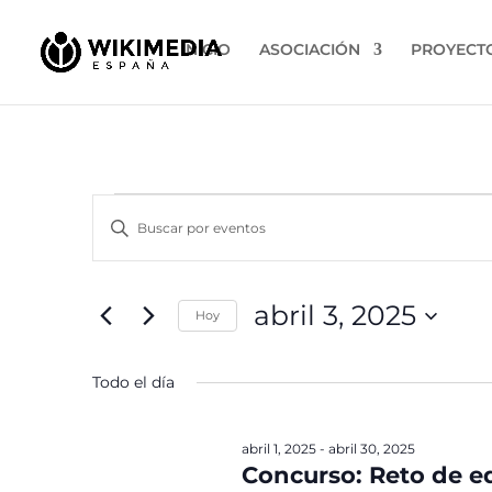
INICIO
ASOCIACIÓN
PROYECT
Eventos
Navegación
Introduce
de
en
la
búsqueda
abril
palabra
y
clave.
3,
abril 3, 2025
vistas
Hoy
Busca
2025
de
Eventos
Selecciona
para
la
Eventos
Todo el día
la
fecha.
palabra
clave.
abril 1, 2025
-
abril 30, 2025
Concurso: Reto de ed