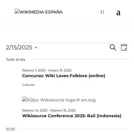
Eventos
Naveg
Na
2/15/2025
Buscar
Día
de
de
en
Selecciona
vis
Todo el día
búsqu
la
febrero
de
y
fecha.
febrero 1, 2025
-
marzo 31, 2025
Ev
15,
Concurso: Wiki Loves Folklore (online)
vistas
2025
de
Gratuito
Event
febrero 14, 2025
-
febrero 16, 2025
Wikisource Conference 2025: Bali (Indonesia)
10:30