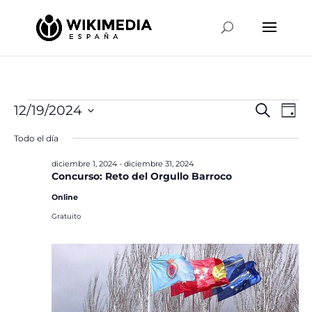
Eventos
Naveg
Na
12/19/2024
Buscar
Día
de
de
en
Selecciona
vis
Todo el día
búsqu
la
diciembre
de
y
fecha.
diciembre 1, 2024
-
diciembre 31, 2024
Ev
19,
Concurso: Reto del Orgullo Barroco
vistas
2024
de
Online
Event
Gratuito