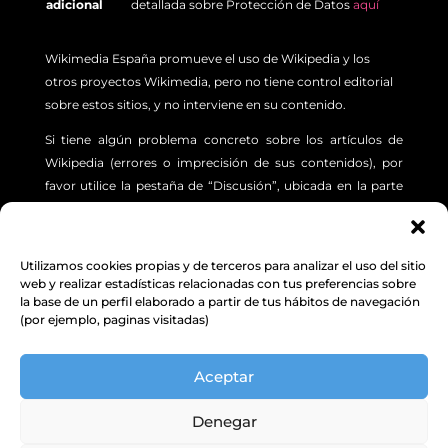
adicional
detallada sobre Protección de Datos
aquí
Wikimedia España promueve el uso de Wikipedia y los
otros proyectos Wikimedia, pero no tiene control editorial
sobre estos sitios, y no interviene en su contenido.
Si tiene algún problema concreto sobre los artículos de
Wikipedia (errores o imprecisión de sus contenidos), por
favor utilice la pestaña de “Discusión”, ubicada en la parte
superior izquierda de cada artículo. Además, le sugerimos
revisar la siguiente
INFORMACIÓN.
Utilizamos cookies propias y de terceros para analizar el uso del sitio
Aviso Legal
,
Protección de Datos
y
Política de
web y realizar estadísticas relacionadas con tus preferencias sobre
la base de un perfil elaborado a partir de tus hábitos de navegación
cookies
(por ejemplo, paginas visitadas)
© Excepto donde se indique lo contrario, el contenido de
Aceptar
este sitio web está bajo una licencia Creative Commons
Attribution-ShareAlike 4.0 Unported license.
Denegar
Wikimedia España
|
C/ Vega Sicilia, 2, 47008 VALLADOLID | NIF: G10413698