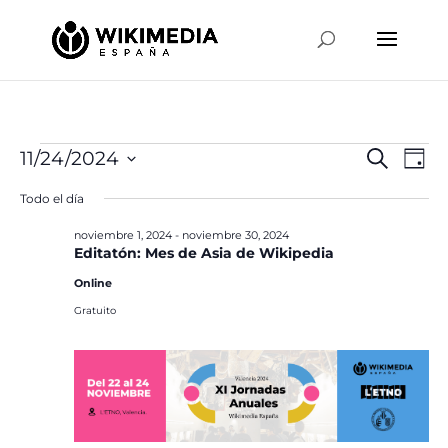
Eventos
Naveg
Na
11/24/2024
Buscar
Día
de
de
en
Selecciona
vis
Todo el día
búsqu
la
noviembre
de
y
fecha.
noviembre 1, 2024
-
noviembre 30, 2024
Ev
24,
Editatón: Mes de Asia de Wikipedia
vistas
2024
de
Online
Event
Gratuito