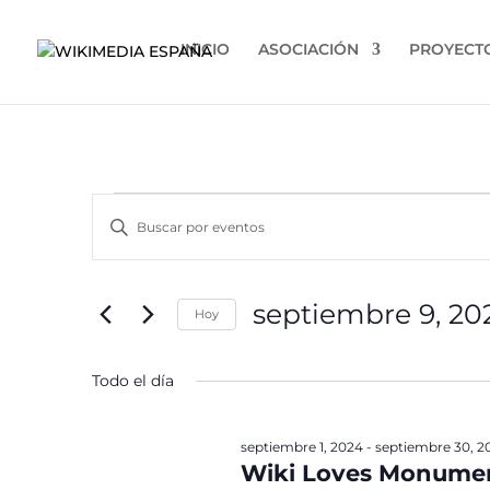
INICIO
ASOCIACIÓN
PROYECT
Eventos
Navegación
Introduce
de
en
la
búsqueda
septiembre
palabra
y
clave.
9,
septiembre 9, 20
vistas
Hoy
Busca
2024
de
Eventos
Selecciona
para
la
Eventos
Todo el día
la
fecha.
palabra
clave.
septiembre 1, 2024
-
septiembre 30, 2
Wiki Loves Monume