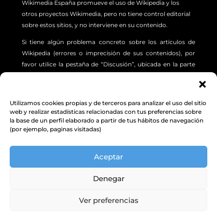
Wikimedia España promueve el uso de Wikipedia y los
otros proyectos Wikimedia, pero no tiene control editorial
sobre estos sitios, y no interviene en su contenido.
Si tiene algún problema concreto sobre los artículos de
Wikipedia (errores o imprecisión de sus contenidos), por
favor utilice la pestaña de “Discusión”, ubicada en la parte
superior izquierda de cada artículo. Además, le sugerimos
revisar la siguiente
INFORMACIÓN.
Utilizamos cookies propias y de terceros para analizar el uso del sitio
Aviso Legal
,
Protección de Datos
y
Política de
web y realizar estadísticas relacionadas con tus preferencias sobre
la base de un perfil elaborado a partir de tus hábitos de navegación
cookies
(por ejemplo, paginas visitadas)
© Excepto donde se indique lo contrario, el contenido de
Aceptar
este sitio web está bajo una licencia Creative Commons
Attribution-ShareAlike 4.0 Unported license.
Denegar
Wikimedia España
|
C/ Vega Sicilia, 2, 47008 VALLADOLID | NIF: G10413698
| Asociación de Utilidad Pública inscrita en el Registro Nacional de
Ver preferencias
Asociaciones: Grupo 1, Sección 1, N.º Nacional 597390.