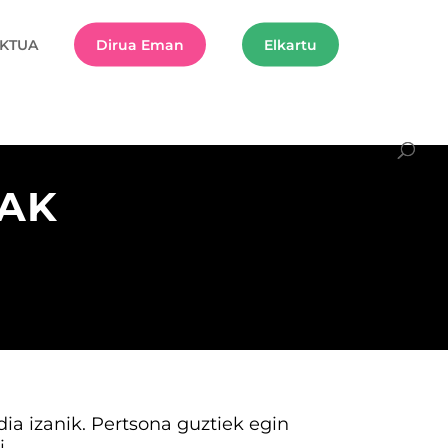
KTUA
Dirua Eman
Elkartu
UAK
a izanik. Pertsona guztiek egin
.