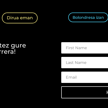
Bolondresa izan
Dirua eman
tez gure
rera!