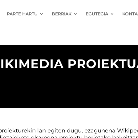
PARTE HARTU
BERRIAK
EGUTEGIA
KONTA
KIMEDIA PROIEKT
proiekturekin lan egiten dugu, ezagunena Wikipedi
diezaiokete ekarpena proiektu horietako bakoitzari