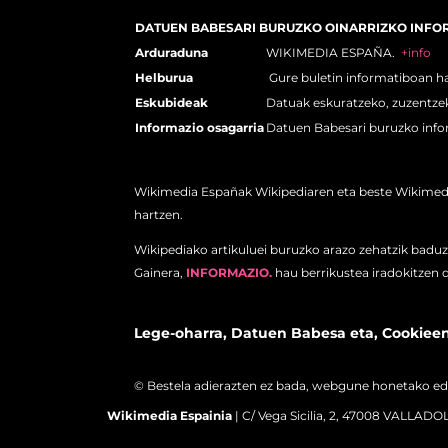
DATUEN BABESARI BURUZKO OINARRIZKO INFO
Arduraduna
WIKIMEDIA ESPAÑA.
+info
Helburua
Gure buletin informatiboan h
Eskubideak
Datuak eskuratzeko, zuzentzek
Informazio osagarria
Datuen Babesari buruzko info
Wikimedia Españak Wikipediaren eta beste Wikimedia 
hartzen.
Wikipediako artikuluei buruzko arazo zehatzik baduzu
Gainera,
INFORMAZIO.
hau berrikustea iradokitzen 
Lege-oharra,
Datuen Babesa eta
,
Cookieen
© Bestela adierazten ez bada, webgune honetako ed
Wikimedia Espainia
| C/ Vega Sicilia, 2, 47008 VALLADOLI