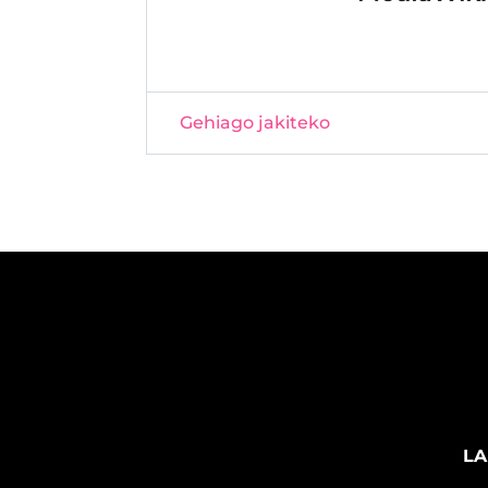
Gehiago jakiteko
LA