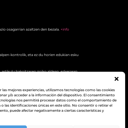
zio osagarrian azaltzen den bezala.
+info
lpen-kontrolik, eta ez du horien edukian esku
, artikulu bakoitzaren goiko aldean, ezkerrean.
r las mejores experiencias, utilizamos tecnologías como las cookies
nar y/o acceder a la información del dispositivo. El consentimiento
ecnologías nos permitirá procesar datos como el comportamiento de
o las identificaciones únicas en este sitio. No consentir o retirar el
n dago.
nto, puede afectar negativamente a ciertas características y
lean inskribatua: 1. Taldea, 1. Atala, Erregistro Nazionala