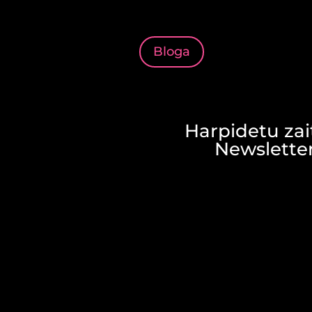
Bloga
Harpidetu zai
Newsletter