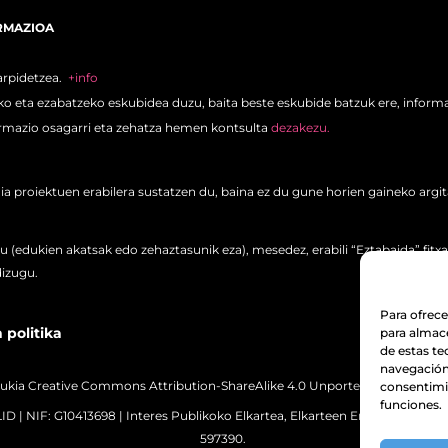
RMAZIOA
arpidetzea.
+info
o eta ezabatzeko eskubidea duzu, baita beste eskubide batzuk ere, informa
rmazio osagarri eta zehatza hemen kontsulta
dezakezu.
proiektuen erabilera sustatzen du, baina ez du gune horien gaineko argita
 (edukien akatsak edo zehaztasunik eza), mesedez, erabili “Eztabaida” fitxa
dizugu.
Para ofrece
 politika
para almace
de estas t
navegación 
ukia Creative Commons Attribution-ShareAlike 4.0 Unported lizentziapea
consentimie
funciones.
D | NIF: G10413698 | Interes Publikoko Elkartea, Elkarteen Erregistro Naziona
597390.