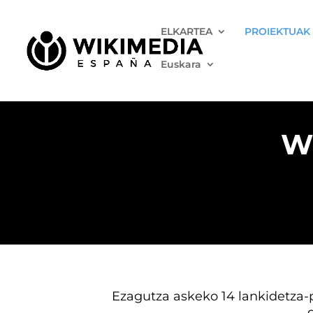
ELKARTEA
PROIEKTUAK
Euskara
WI
Ezagutza askeko 14 lankidetza-