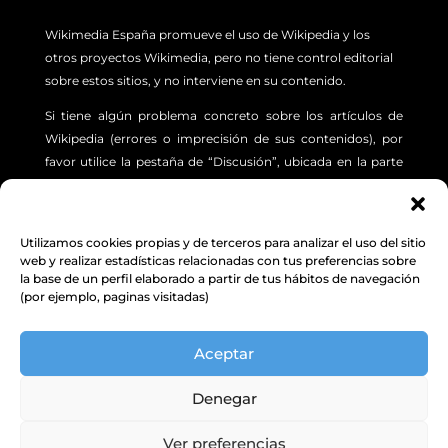
Wikimedia España promueve el uso de Wikipedia y los
otros proyectos Wikimedia, pero no tiene control editorial
sobre estos sitios, y no interviene en su contenido.
Si tiene algún problema concreto sobre los artículos de
Wikipedia (errores o imprecisión de sus contenidos), por
favor utilice la pestaña de “Discusión”, ubicada en la parte
superior izquierda de cada artículo. Además, le sugerimos
revisar la siguiente
INFORMACIÓN.
Utilizamos cookies propias y de terceros para analizar el uso del sitio
Aviso Legal
,
Protección de Datos
y
Política de
web y realizar estadísticas relacionadas con tus preferencias sobre
la base de un perfil elaborado a partir de tus hábitos de navegación
cookies
(por ejemplo, paginas visitadas)
© Excepto donde se indique lo contrario, el contenido de
Aceptar
este sitio web está bajo una licencia Creative Commons
Attribution-ShareAlike 4.0 Unported license.
Denegar
Wikimedia España
|
C/ Vega Sicilia, 2, 47008 VALLADOLID | NIF: G10413698
| Asociación de Utilidad Pública inscrita en el Registro Nacional de
Ver preferencias