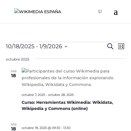
Eventos
Naveg
Na
10/18/2025
 - 
1/9/2026
Buscar
Lista
de
de
Selecciona
vis
búsqu
octubre 2025
la
de
y
fecha.
Ev
SÁB
vistas
18
de
Event
octubre 7, 2025
-
octubre 28, 2025
Curso: Herramientas Wikimedia: Wikidata,
Wikipedia y Commons (online)
SÁB
octubre 18, 2025 @ 09:30
-
13:30
18