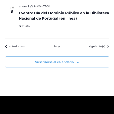
enero 9 @ 14:00
-
17:00
VIE
9
Evento: Día del Dominio Público en la Biblioteca
Nacional de Portugal (en línea)
Gratuito
Eventos
Eventos
anterior(es)
Hoy
siguiente(s)
Suscribirse al calendario