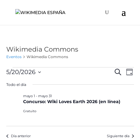
Wikimedia Commons
Eventos
Wikimedia Commons
Eventos
Naveg
Na
5/20/2026
Buscar
Día
de
en
de
Selecciona
vis
Todo el día
mayo
búsqu
la
de
20,
y
fecha.
mayo 1
-
mayo 31
Ev
2026
Concurso: Wiki Loves Earth 2026 (en línea)
vistas
de
Gratuito
Event
Día anterior
Siguiente día