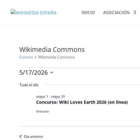
INICIO
ASOCIACIÓN
Wikimedia Commons
Eventos
Wikimedia Commons
Eventos
5/17/2026
en
Selecciona
mayo
Todo el día
la
17,
fecha.
mayo 1
-
mayo 31
2026
Concurso: Wiki Loves Earth 2026 (en línea)
Gratuito
Día anterior