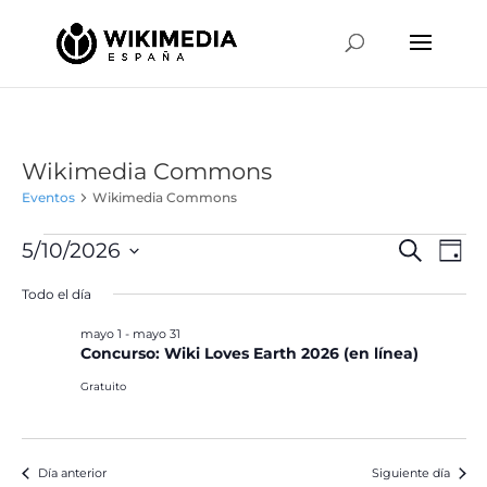
Wikimedia Commons
Eventos
Wikimedia Commons
Eventos
Naveg
Na
5/10/2026
Buscar
Día
de
en
de
Selecciona
vis
Todo el día
mayo
búsqu
la
de
10,
y
fecha.
mayo 1
-
mayo 31
Ev
2026
Concurso: Wiki Loves Earth 2026 (en línea)
vistas
de
Gratuito
Event
Día anterior
Siguiente día