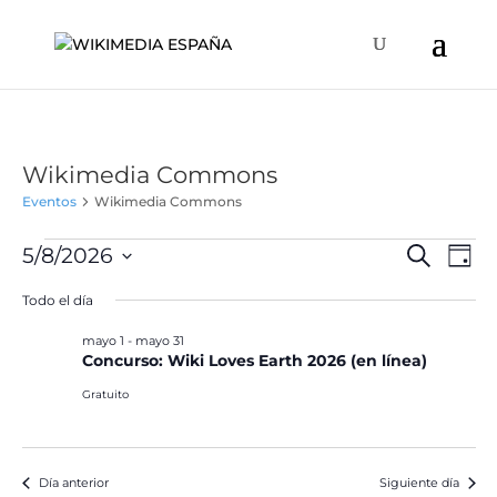
Wikimedia Commons
Eventos
Wikimedia Commons
Eventos
Naveg
Na
5/8/2026
Buscar
Día
de
en
de
Selecciona
vis
Todo el día
mayo
búsqu
la
de
8,
y
fecha.
mayo 1
-
mayo 31
Ev
2026
Concurso: Wiki Loves Earth 2026 (en línea)
vistas
de
Gratuito
Event
Día anterior
Siguiente día