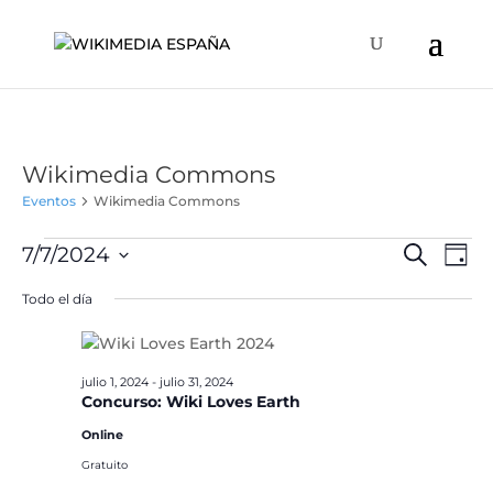
Wikimedia Commons
Eventos
Wikimedia Commons
Eventos
Naveg
Na
7/7/2024
Buscar
Día
de
en
de
Selecciona
vis
Todo el día
julio
búsqu
la
de
7,
y
fecha.
Ev
2024
vistas
julio 1, 2024
-
julio 31, 2024
de
Concurso: Wiki Loves Earth
Event
Online
Gratuito