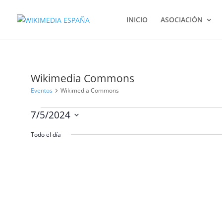
INICIO
ASOCIACIÓN
Wikimedia Commons
Eventos
Wikimedia Commons
Eventos
7/5/2024
en
Selecciona
julio
Todo el día
la
5,
fecha.
2024