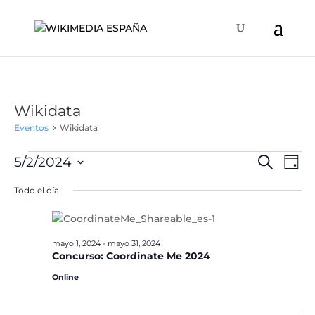
Wikidata
Eventos
Wikidata
Eventos
Naveg
Na
5/2/2024
Buscar
Día
de
en
de
Selecciona
vis
Todo el día
mayo
búsqu
la
de
2,
y
fecha.
Ev
2024
vistas
mayo 1, 2024
-
mayo 31, 2024
de
Concurso: Coordinate Me 2024
Event
Online