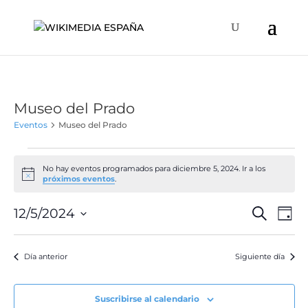
Museo del Prado
Eventos
Museo del Prado
Eventos
en
No hay eventos programados para diciembre 5, 2024. Ir a los
Aviso
próximos eventos
.
diciembre
5,
Naveg
Na
12/5/2024
Buscar
Día
de
2024
de
Selecciona
vis
búsqu
la
de
Día anterior
Siguiente día
y
fecha.
Ev
vistas
de
Suscribirse al calendario