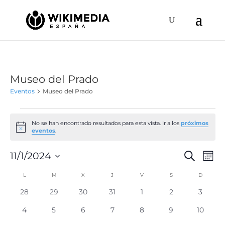
Museo del Prado
Eventos
Museo del Prado
Eventos
No se han encontrado resultados para esta vista. Ir a los
próximos
Aviso
eventos
.
Naveg
Na
11/1/2024
Buscar
Mes
de
de
Selecciona
vis
Calendario
L
LUNES
M
MARTES
X
MIÉRCOLES
J
JUEVES
V
VIERNES
S
SÁBADO
D
DOMIN
búsqu
la
de
de
y
fecha.
0
0
0
0
0
0
0
28
29
30
31
1
2
3
Ev
Eventos
eventos
eventos
eventos
eventos
eventos
eventos
evento
vistas
0
0
0
0
0
0
0
4
5
6
7
8
9
10
de
eventos
eventos
eventos
eventos
eventos
eventos
eventos