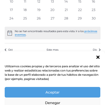
0
0
0
0
0
0
0
10
11
12
13
14
15
16
Event
eventos
eventos
eventos
eventos
eventos
eventos
eventos
0
0
0
0
0
0
0
17
18
19
20
21
22
23
eventos
eventos
eventos
eventos
eventos
eventos
eventos
0
0
0
0
0
0
0
24
25
26
27
28
29
30
eventos
eventos
eventos
eventos
eventos
eventos
eventos
No se han encontrado resultados para esta vista. Ir a los
próximos
Aviso
eventos
.
Oct
Este mes
Dic
Suscribirse al calendario
Utilizamos cookies propias y de terceros para analizar el uso del sitio
web y realizar estadísticas relacionadas con tus preferencias sobre
la base de un perfil elaborado a partir de tus hábitos de navegación
(por ejemplo, paginas visitadas)
Aceptar
Denegar