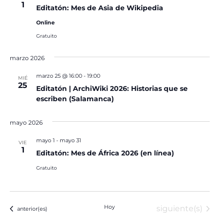
1
Editatón: Mes de Asia de Wikipedia
Online
Gratuito
marzo 2026
marzo 25 @ 16:00
-
19:00
MIÉ
25
Editatón | ArchiWiki 2026: Historias que se
escriben (Salamanca)
mayo 2026
mayo 1
-
mayo 31
VIE
1
Editatón: Mes de África 2026 (en línea)
Gratuito
Hoy
Eventos
siguiente(s)
Eventos
anterior(es)