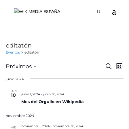
editatón
Eventos
editatón
Eventos
Naveg
Na
Próximos
Buscar
Lista
de
de
Selecciona
vis
búsqu
junio 2024
la
de
y
fecha.
Ev
LUN
vistas
junio 1, 2024
-
junio 30, 2024
10
de
Mes del Orgullo en Wikipedia
Event
noviembre 2024
noviembre 1, 2024
-
noviembre 30, 2024
VIE