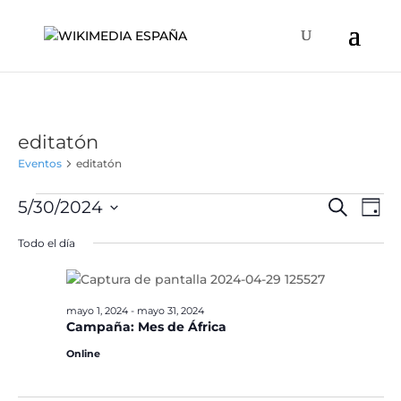
editatón
Eventos
editatón
Eventos
Naveg
Na
5/30/2024
Buscar
Día
de
en
de
Selecciona
vis
Todo el día
mayo
búsqu
la
de
30,
y
fecha.
Ev
2024
vistas
mayo 1, 2024
-
mayo 31, 2024
de
Campaña: Mes de África
Event
Online