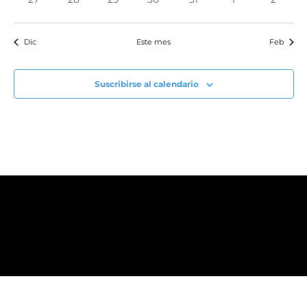
eventos
eventos
eventos
eventos
eventos
eventos
evento
Dic
Este mes
Feb
Suscribirse al calendario