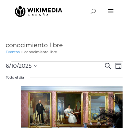
conocimiento libre
Eventos
conocimiento libre
Eventos
Naveg
Na
6/10/2025
Buscar
Día
de
en
de
Selecciona
vis
Todo el día
junio
búsqu
la
de
10,
y
fecha.
Ev
2025
vistas
de
Event