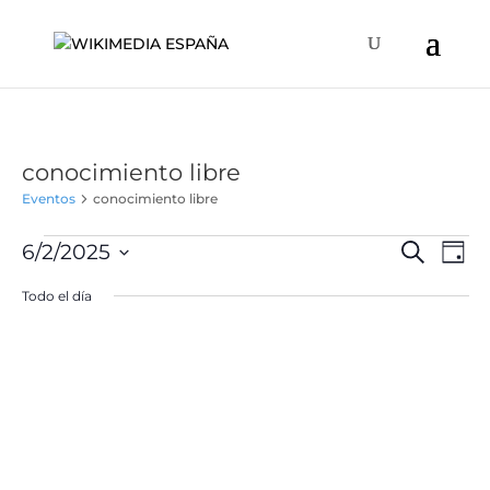
conocimiento libre
Eventos
conocimiento libre
Eventos
Naveg
Na
6/2/2025
Buscar
Día
de
en
de
Selecciona
vis
Todo el día
junio
búsqu
la
de
2,
y
fecha.
Ev
2025
vistas
de
Event