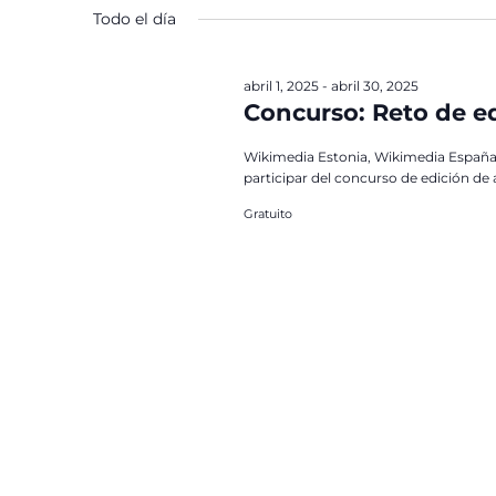
para
la
Eventos
Todo el día
la
fecha.
palabra
clave.
abril 1, 2025
-
abril 30, 2025
Concurso: Reto de ed
Wikimedia Estonia, Wikimedia España, 
participar del concurso de edición de
Gratuito