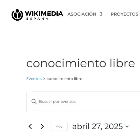
INICIO
ASOCIACIÓN
PROYECTOS
conocimiento libre
Eventos
conocimiento libre
Eventos
Navegación
Introduce
en
de
la
abril
búsqueda
palabra
27,
y
clave.
abril 27, 2025
2025
vistas
Hoy
Busca
de
Eventos
Selecciona