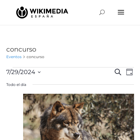
concurso
Eventos
concurso
Eventos
Naveg
Na
7/29/2024
Buscar
Día
de
en
de
Selecciona
vis
Todo el día
julio
búsqu
la
de
29,
y
fecha.
Ev
2024
vistas
de
Event