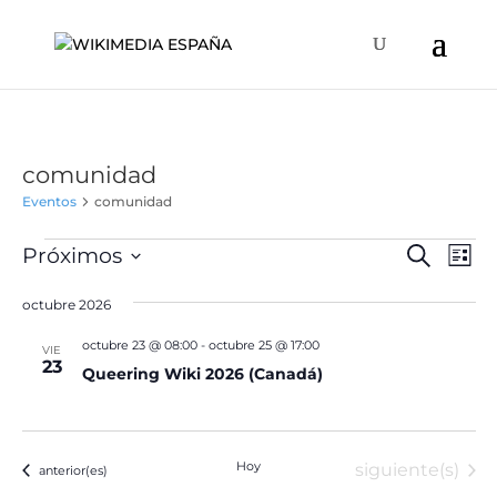
comunidad
Eventos
comunidad
Eventos
Naveg
Na
Próximos
Buscar
Lista
de
de
Selecciona
vis
búsqu
octubre 2026
la
de
y
fecha.
Ev
octubre 23 @ 08:00
-
octubre 25 @ 17:00
VIE
vistas
23
Queering Wiki 2026 (Canadá)
de
Event
Hoy
Eventos
siguiente(s)
Eventos
anterior(es)