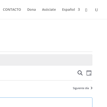
CONTACTO
Dona
Asóciate
Español
Navegació
Navega
Buscar
Día
de
de
vistas
búsqueda
de
Siguiente día
y
Evento
vistas
de