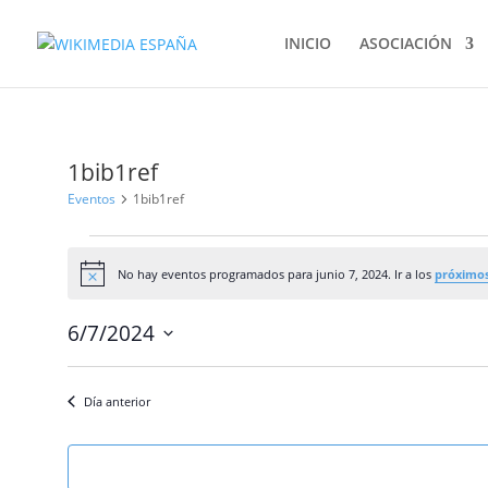
INICIO
ASOCIACIÓN
1bib1ref
Eventos
1bib1ref
Eventos
en
No hay eventos programados para junio 7, 2024. Ir a los
próximos
Aviso
junio
7,
6/7/2024
2024
Selecciona
la
Día anterior
fecha.