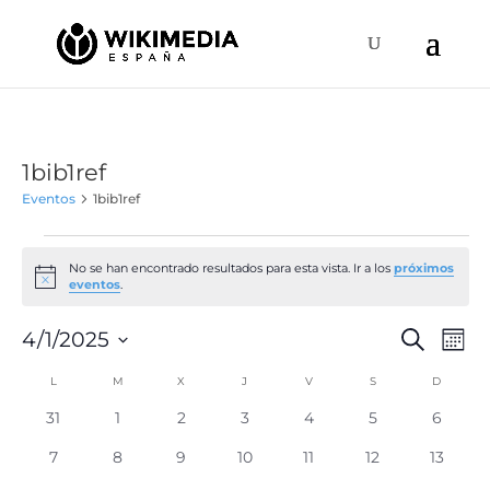
1bib1ref
Eventos
1bib1ref
Eventos
No se han encontrado resultados para esta vista. Ir a los
próximos
Aviso
eventos
.
Naveg
Na
4/1/2025
Buscar
Mes
de
de
Selecciona
vis
Calendario
L
LUNES
M
MARTES
X
MIÉRCOLES
J
JUEVES
V
VIERNES
S
SÁBADO
D
DOMIN
búsqu
la
de
de
y
fecha.
0
0
0
0
0
0
0
31
1
2
3
4
5
6
Ev
Eventos
eventos
eventos
eventos
eventos
eventos
eventos
evento
vistas
0
0
0
0
0
0
0
7
8
9
10
11
12
13
de
eventos
eventos
eventos
eventos
eventos
eventos
eventos