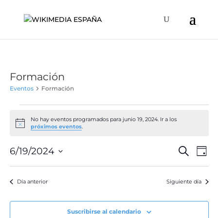
Formación
Eventos
Formación
Eventos
en
No hay eventos programados para junio 19, 2024. Ir a los
Aviso
próximos eventos
.
junio
19,
Naveg
Na
6/19/2024
Buscar
Día
de
2024
de
Selecciona
vis
búsqu
la
de
Día anterior
Siguiente día
y
fecha.
Ev
vistas
de
Suscribirse al calendario