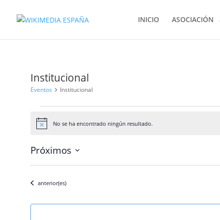
INICIO
ASOCIACIÓN
Institucional
Eventos
Institucional
Eventos
No se ha encontrado ningún resultado.
Aviso
Próximos
Selecciona
la
Eventos
anterior(es)
fecha.