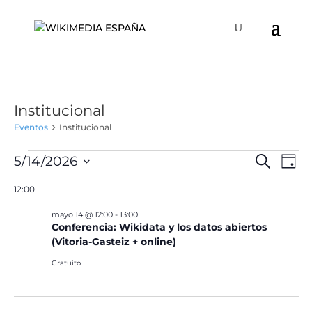
Institucional
Eventos
Institucional
Eventos
Naveg
Na
5/14/2026
Buscar
Día
de
en
de
Selecciona
vis
12:00
mayo
búsqu
la
de
14,
y
fecha.
mayo 14 @ 12:00
-
13:00
Ev
2026
Conferencia: Wikidata y los datos abiertos
vistas
(Vitoria-Gasteiz + online)
de
Event
Gratuito