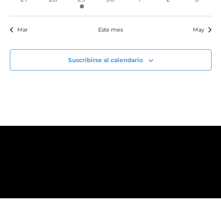
eventos
eventos
evento
eventos
eventos
eventos
evento
Mar
Este mes
May
Suscribirse al calendario