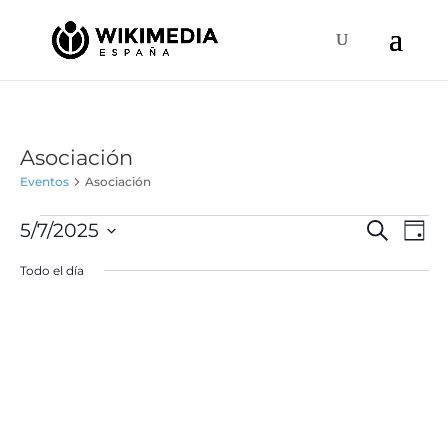
Asociación
Eventos
Asociación
Eventos
Naveg
Na
5/7/2025
Buscar
Día
de
en
de
Selecciona
vis
Todo el día
mayo
búsqu
la
de
7,
y
fecha.
Ev
2025
vistas
de
Event