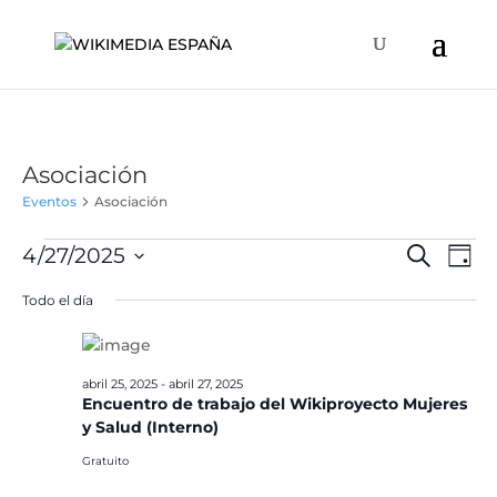
Asociación
Eventos
Asociación
Eventos
Naveg
Na
4/27/2025
Buscar
Día
de
en
de
Selecciona
vis
Todo el día
abril
búsqu
la
de
27,
y
fecha.
Ev
2025
vistas
abril 25, 2025
-
abril 27, 2025
de
Encuentro de trabajo del Wikiproyecto Mujeres
Event
y Salud (Interno)
Gratuito