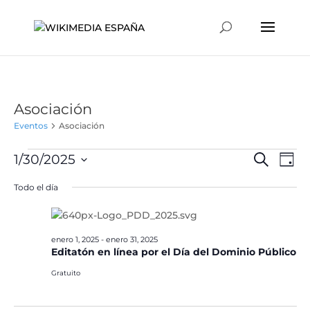
Asociación
Eventos
Asociación
Eventos
Naveg
Na
1/30/2025
Buscar
Día
de
en
de
Selecciona
vis
Todo el día
enero
búsqu
la
de
30,
y
fecha.
Ev
2025
vistas
enero 1, 2025
-
enero 31, 2025
de
Editatón en línea por el Día del Dominio Público
Event
Gratuito