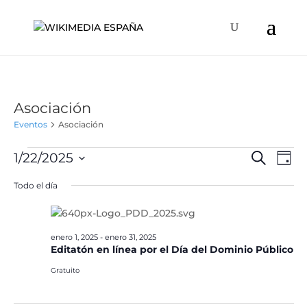
Asociación
Eventos
Asociación
Eventos
Naveg
Na
1/22/2025
Buscar
Día
de
en
de
Selecciona
vis
Todo el día
enero
búsqu
la
de
22,
y
fecha.
Ev
2025
vistas
enero 1, 2025
-
enero 31, 2025
de
Editatón en línea por el Día del Dominio Público
Event
Gratuito