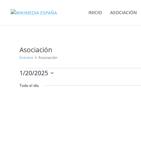
INICIO
ASOCIACIÓN
Asociación
Eventos
Asociación
Eventos
1/20/2025
en
Selecciona
enero
Todo el día
la
20,
fecha.
2025