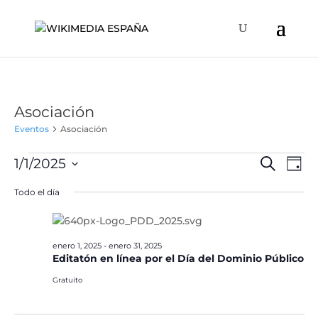
Asociación
Eventos
Asociación
Eventos
Naveg
Na
1/1/2025
Buscar
Día
de
en
de
Selecciona
vis
Todo el día
enero
búsqu
la
de
1,
y
fecha.
Ev
2025
vistas
enero 1, 2025
-
enero 31, 2025
de
Editatón en línea por el Día del Dominio Público
Event
Gratuito