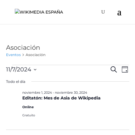
Asociación
Eventos
Asociación
Eventos
Naveg
Na
11/7/2024
Buscar
Día
de
en
de
Selecciona
vis
Todo el día
noviembre
búsqu
la
de
7,
y
fecha.
noviembre 1, 2024
-
noviembre 30, 2024
Ev
2024
Editatón: Mes de Asia de Wikipedia
vistas
de
Online
Event
Gratuito