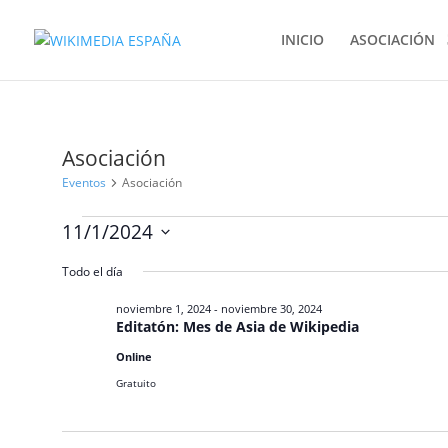
INICIO
ASOCIACIÓN
Asociación
Eventos
Asociación
Eventos
11/1/2024
en
Selecciona
noviembre
Todo el día
la
1,
fecha.
noviembre 1, 2024
-
noviembre 30, 2024
2024
Editatón: Mes de Asia de Wikipedia
Online
Gratuito