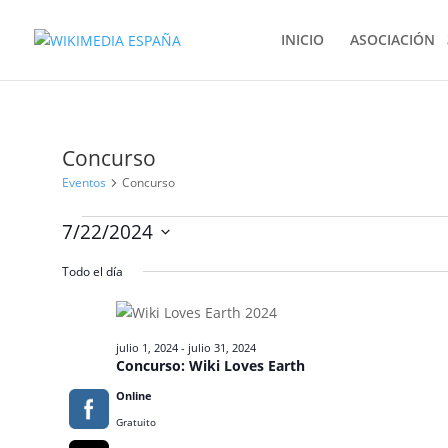
INICIO
ASOCIACIÓN
Concurso
Eventos
Concurso
Eventos
7/22/2024
en
Selecciona
julio
Todo el día
la
22,
fecha.
2024
julio 1, 2024
-
julio 31, 2024
Concurso: Wiki Loves Earth
Online
Gratuito