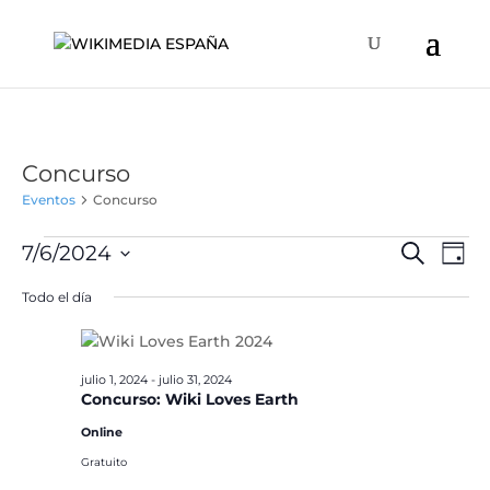
Concurso
Eventos
Concurso
Eventos
Naveg
Na
7/6/2024
Buscar
Día
de
en
de
Selecciona
vis
Todo el día
julio
búsqu
la
de
6,
y
fecha.
Ev
2024
vistas
julio 1, 2024
-
julio 31, 2024
de
Concurso: Wiki Loves Earth
Event
Online
Gratuito